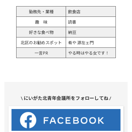
勤務先・業種
飲食店
趣 味
読書
好きな食べ物
納豆
北区のお勧めスポット
肴や 源左ェ門
一言PR
やる時はやる女です！
\ にいがた北青年会議所をフォローしてね /