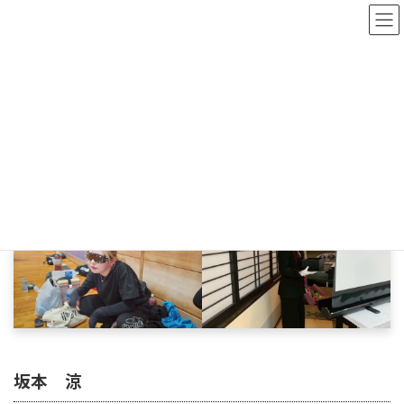
コ
ナ
ン
ビ
テ
ゲ
ン
ー
ツ
シ
プロフィール／坂本 涼
へ
ョ
ス
ン
キ
に
ッ
移
HOME
プロフィール／坂本 涼
プ
動
坂本 涼