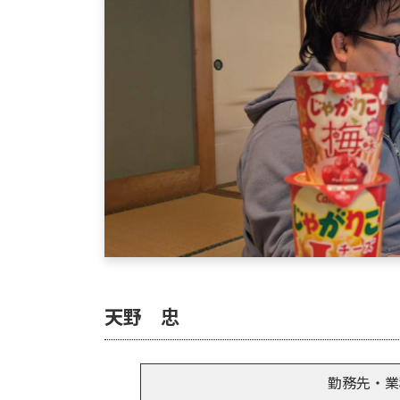
天野 忠
勤務先・業