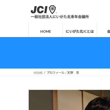
コ
ナ
ン
ビ
テ
ゲ
ン
ー
ツ
シ
HOME
にいがた北JCとは
へ
ョ
ス
ン
キ
に
ッ
移
プ
動
HOME
プロフィール／天野 忠