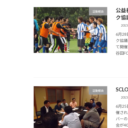
公益
活動報告
ク協
201
6月2
ク協議
て開催
谷田FC
SC
活動報告
201
6月2
催され
バーの
会が40