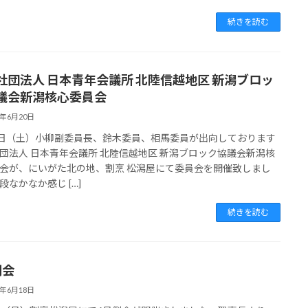
続きを読む
社団法人 日本青年会議所 北陸信越地区 新潟ブロッ
議会新潟核心委員会
5年6月20日
0日（土）小柳副委員長、鈴木委員、相馬委員が出向しております
団法人 日本青年会議所 北陸信越地区 新潟ブロック協議会新潟核
会が、にいがた北の地、割烹 松潟屋にて委員会を開催致しまし
段なかなか感じ […]
続きを読む
例会
5年6月18日