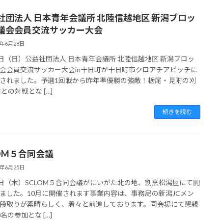
社団法人 日本青年会議所 北陸信越地区 新潟ブロッ
議会会員交流サッカー大会
5年6月28日
8日（日）公益社団法人 日本青年会議所 北陸信越地区 新潟ブロッ
会会員交流サッカー大会in十日町が十日町市クロアチアピッチに
されました。予選1回戦から昨年準優勝の強敵！栃尾・見附の刈
との対戦とな […]
続きを読む
LOM５合同会議
5年6月25日
5日（木）SCLOM５合同会議がにいがた北の地、割烹松潟屋にて開
ました。10月に開催されます事業内容は、事務局の新潟JCメン
段取りが素晴らしく、着々と前進しております。同会場にて懇親
名の参加とな […]