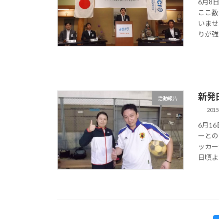
6月8
ここ数
いませ
りが強
新発
活動報告
201
6月1
ーとの
ッカー
日頃よ