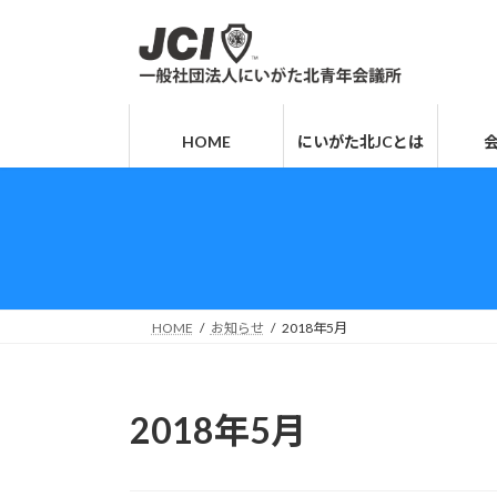
コ
ナ
ン
ビ
テ
ゲ
ン
ー
ツ
シ
HOME
にいがた北JCとは
へ
ョ
ス
ン
キ
に
ッ
移
プ
動
HOME
お知らせ
2018年5月
2018年5月