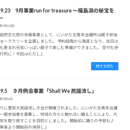
3.9.23 9月事業run for treasure ～福島潟の秘宝を
～
3年9月23日
自然文化祭の参画事業として、にいがた北青年会議所は親子参加
ォークラリーを企画しました。 予約段階から満員となり、当日は
も恵まれ元気いっぱい親子で楽しむ準備ができました。 受付も参
行列に！今回はただ […]
続きを読む
3.9.5 ９月例会事業「Shall We 民謡流し」
3年9月6日
りに豊栄大民謡流し大会が開催されました。にいがた北青年会議
一般参加者を募集し、地域の方々と触れ合い踊ることにより、大
気を取り戻すことを目的としました。 開始前に踊りの予習も♪
事長より開始前の挨拶 […]