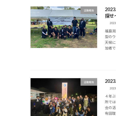
202
活動報告
探せ
202
福島潟
型のウ
天候に
加者で
202
活動報告
202
４年ぶ
所では
会の活
有田理