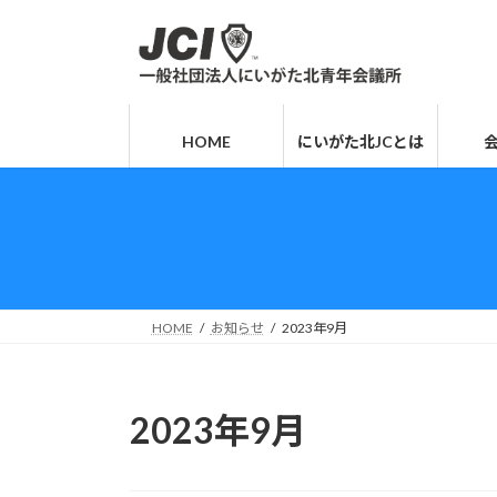
コ
ナ
ン
ビ
テ
ゲ
ン
ー
ツ
シ
HOME
にいがた北JCとは
へ
ョ
ス
ン
キ
に
ッ
移
プ
動
HOME
お知らせ
2023年9月
2023年9月