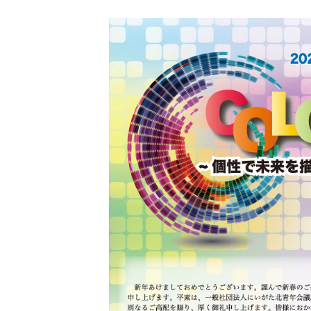
更
新
日
時
: